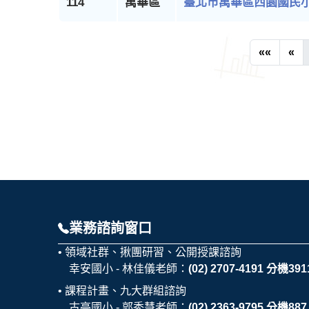
114
萬華區
臺北市萬華區西園國民
««
«
業務諮詢窗口
領域社群、揪團研習、公開授課諮詢
幸安國小 - 林佳儀老師：
(02) 2707-4191 分機391
課程計畫、九大群組諮詢
古亭國小 - 郭秀慧老師：
(02) 2363-9795 分機887