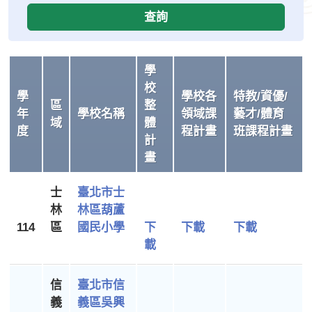
查詢
學
校
學
學校各
特教/資優/
區
整
年
學校名稱
領域課
藝才/體育
域
體
度
程計畫
班課程計畫
計
畫
士
臺北市士
林
林區葫蘆
114
區
國民小學
下
下載
下載
載
信
臺北市信
義
義區吳興