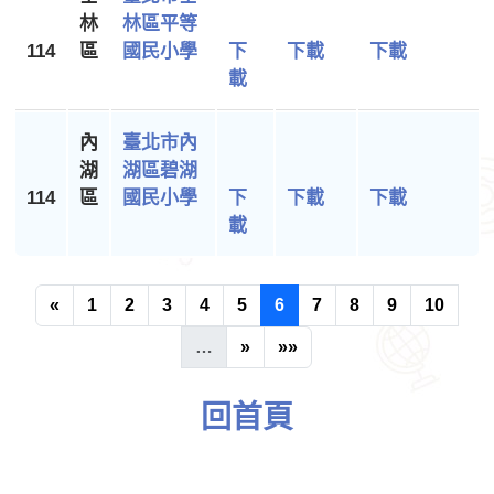
林
林區平等
114
區
國民小學
下
下載
下載
載
內
臺北市內
湖
湖區碧湖
114
區
國民小學
下
下載
下載
載
«
1
2
3
4
5
6
7
8
9
10
…
»
»»
回首頁