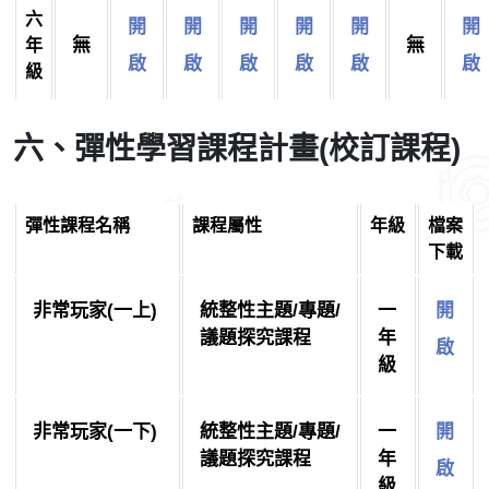
六
開
開
開
開
開
開
無
無
年
啟
啟
啟
啟
啟
啟
級
六、彈性學習課程計畫(校訂課程)
彈性課程名稱
課程屬性
年級
檔案
下載
非常玩家(一上)
統整性主題/專題/
一
開
議題探究課程
年
啟
級
非常玩家(一下)
統整性主題/專題/
一
開
議題探究課程
年
啟
級