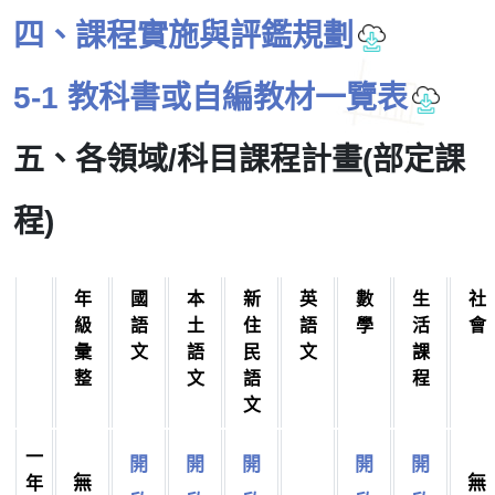
四、課程實施與評鑑規劃
5-1 教科書或自編教材一覽表
五、各領域/科目課程計畫(部定課
程)
年
國
本
新
英
數
生
社
級
語
土
住
語
學
活
會
彙
文
語
民
文
課
整
文
語
程
文
一
開
開
開
開
開
無
無
年