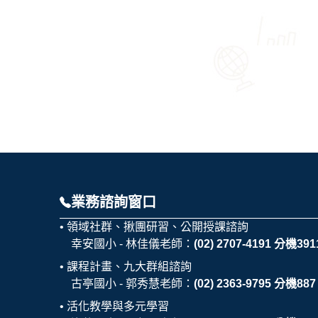
業務諮詢窗口
領域社群、揪團研習、公開授課諮詢
幸安國小 - 林佳儀老師：
(02) 2707-4191 分機391
課程計畫、九大群組諮詢
古亭國小 - 郭秀慧老師：
(02) 2363-9795 分機887
活化教學與多元學習