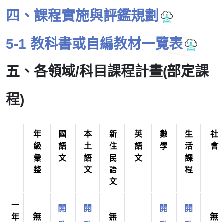
四、課程實施與評鑑規劃
5-1 教科書或自編教材一覽表
五、各領域/科目課程計畫(部定課
程)
年
國
本
新
英
數
生
社
級
語
土
住
語
學
活
會
彙
文
語
民
文
課
整
文
語
程
文
一
開
開
開
開
無
無
無
年