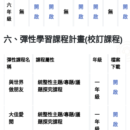
六
開
開
開
開
開
無
無
無
年
啟
啟
啟
啟
啟
級
六、彈性學習課程計畫(校訂課程)
彈性課程名
課程屬性
年級
檔案
稱
下載
與世界
統整性主題/專題/議
一
開
做朋友
題探究課程
年
啟
級
大佳愛
統整性主題/專題/議
一
開
閱
題探究課程
年
啟
級