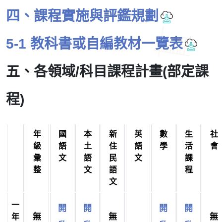
四、課程實施與評鑑規劃
5-1 教科書或自編教材一覽表
五、各領域/科目課程計畫(部定課
程)
年
國
本
新
英
數
生
社
級
語
土
住
語
學
活
會
彙
文
語
民
文
課
整
文
語
程
文
一
開
開
開
開
無
無
無
年