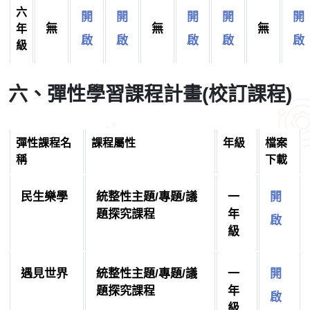
六
開
開
開
開
開
無
無
無
年
啟
啟
啟
啟
啟
級
六、彈性學習課程計畫(校訂課程)
彈性課程名
課程屬性
年級
檔案
稱
下載
民生樂學
統整性主題/專題/議
一
開
題探究課程
年
啟
級
遇見世界
統整性主題/專題/議
一
開
題探究課程
年
啟
級